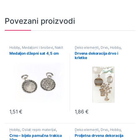
Povezani proizvodi
Hobby
,
Medaljoni i broševi
,
Nakit
Deko elementi
,
Drvo
,
Hobby
,
Repro materijal
Medaljon džepni sat 4,5 cm
Drvena dekoracija drvo i
krletke
1,51
€
1,86
€
Hobby
,
Ostali repro materijal
,
Deko elementi
,
Drvo
,
Hobby
,
Repro materijal
Repro materijal
Crno – bijela pamučna trakica
Proljetna drvena dekoracija
10m