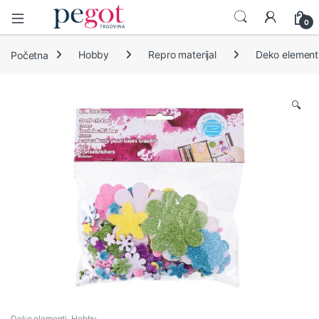
Open
0
Početna
Hobby
Repro materijal
Deko element
🔍
Deko elementi
,
Hobby