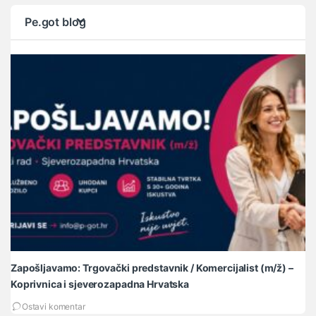
Pe.got blog
Zapošljavamo: Trgovački predstavnik / Komercijalist (m/ž) –
Ma
Koprivnica i sjeverozapadna Hrvatska
li
Ostavi komentar