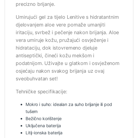
precizno brijanje.
Umirujući gel za tijelo Lenitive s hidratantnim
djelovanjem aloe vere pomaže umanjiti
iritaciju, svrbež i pečenje nakon brijanja. Aloe
vera umiruje kožu, pružajući osvježenje i
hidrataciju, dok istovremeno djeluje
antiseptički, čineći kožu mekšom i
podatnijom. Uživajte u glatkom i osvježenom
osjećaju nakon svakog brijanja uz ovaj
sveobuhvatan set!
Tehničke specifikacije:
Mokro i suho: idealan za suho brijanje ili pod
tušem
Bežično korištenje
Uključena baterija
Litij-ionska baterija