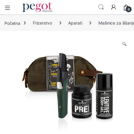
Open
0
Početna
Frizerstvo
Aparati
Mašinice za šišanj
🔍