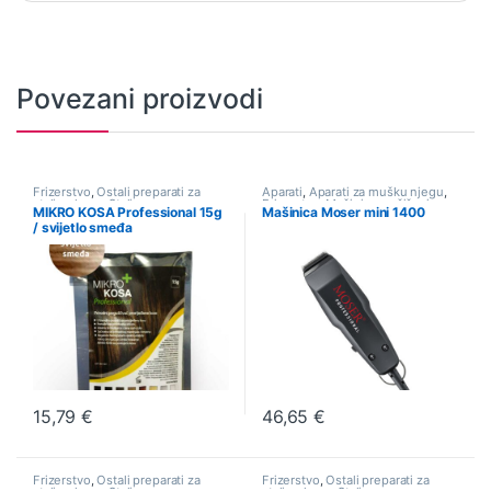
Povezani proizvodi
Frizerstvo
,
Ostali preparati za
Aparati
,
Aparati za mušku njegu
,
styling kose
,
Styling
Frizerstvo
,
Mašinice za šišanje
,
MIKRO KOSA Professional 15g
Mašinica Moser mini 1400
Muška njega
/ svijetlo smeđa
15,79
€
46,65
€
Frizerstvo
,
Ostali preparati za
Frizerstvo
,
Ostali preparati za