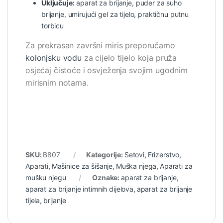
Uključuje:
aparat za brijanje, puder za suho
brijanje, umirujući gel za tijelo, praktičnu putnu
torbicu
Za prekrasan završni miris preporučamo
kolonjsku vodu
za cijelo tijelo koja pruža
osjećaj čistoće i osvježenja svojim ugodnim
mirisnim notama.
SKU:
B807
Kategorije:
Setovi
,
Frizerstvo
,
Aparati
,
Mašinice za šišanje
,
Muška njega
,
Aparati za
mušku njegu
Oznake:
aparat za brijanje
,
aparat za brijanje intimnih dijelova
,
aparat za brijanje
tijela
,
brijanje